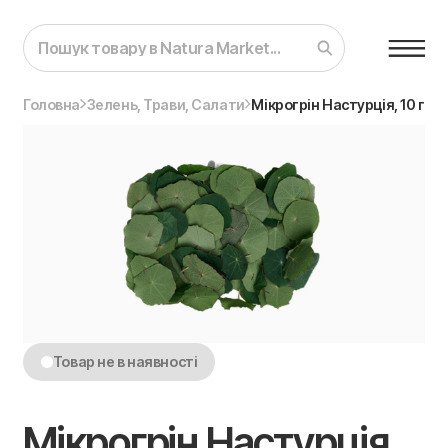
Головна
Зелень, Трави, Салати
Мікрогрін Настурція, 10 г
Товар не в наявності
Мікрогрін Настурція,