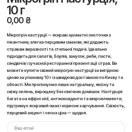
10 г
0,00
₴
Мікрогрін настурції — яскраві ароматні листочки з
пікантним, злегка перцевим смаком, які додають
стравам виразності та стильної подачі. Ідеально
підходить для салатів, боулів, закусок, риби, пасти,
сендвічів і сучасної ресторанної презентації страв. Ви
можете купити свіжий мікрогрін настурції за вигідною
ціною за упаковку 10 г із швидкою доставкою по Києву та
області. Ми пропонуємо лише натуральну, якісну та
свіжу зелень, вирощену без хімічних домішок. Настурція
багата на ефірні олії, антиоксиданти та мікроелементи,
підтримує яскравий смак і корисне харчування. Свіжість,
перцевий акцент і чесна ціна — щодня.