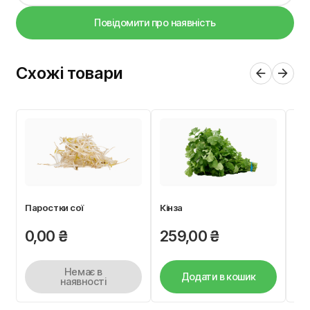
Повідомити про наявність
Схожі товари
Паростки сої
Кінза
Крі
0,00
₴
259,00
₴
2
Немає в
Додати в кошик
наявності