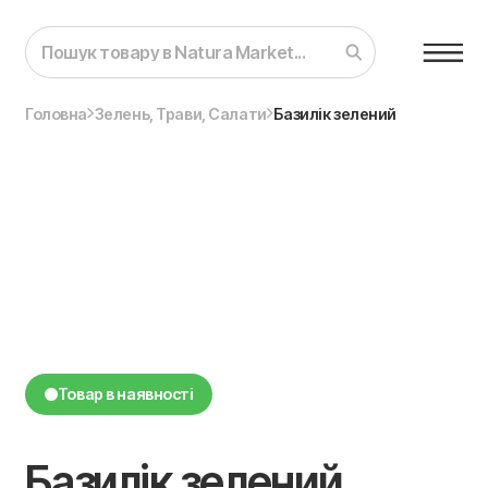
Головна
Зелень, Трави, Салати
Базилік зелений
Товар в наявності
Базилік зелений