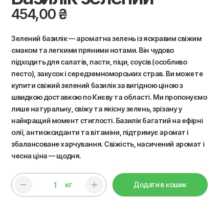
454,00
₴
Зелений базилік — ароматна зелень із яскравим свіжим
смаком та легкими пряними нотами. Він чудово
підходить для салатів, пасти, піци, соусів (особливо
песто), закусок і середземноморських страв. Ви можете
купити свіжий зелений базилік за вигідною ціною з
швидкою доставкою по Києву та області. Ми пропонуємо
лише натуральну, свіжу та якісну зелень, зрізану у
найкращий момент стиглості. Базилік багатий на ефірні
олії, антиоксиданти та вітаміни, підтримує аромат і
збалансоване харчування. Свіжість, насичений аромат і
чесна ціна — щодня.
кг
Додати в кошик