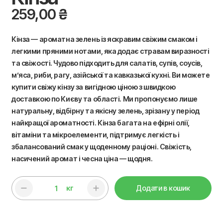
259,00
₴
Кінза — ароматна зелень із яскравим свіжим смаком і
легкими пряними нотами, яка додає стравам виразності
та свіжості. Чудово підходить для салатів, супів, соусів,
м’яса, риби, рагу, азійської та кавказької кухні. Ви можете
купити свіжу кінзу за вигідною ціною з швидкою
доставкою по Києву та області. Ми пропонуємо лише
натуральну, відбірну та якісну зелень, зрізану у період
найкращої ароматності. Кінза багата на ефірні олії,
вітаміни та мікроелементи, підтримує легкість і
збалансований смак у щоденному раціоні. Свіжість,
насичений аромат і чесна ціна — щодня.
кг
Додати в кошик