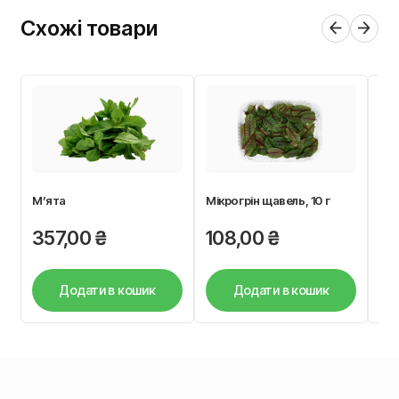
Схожі товари
М’ята
Мікрогрін щавель, 10 г
Пе
357,00
₴
108,00
₴
1
Додати в кошик
Додати в кошик