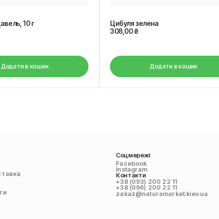
авель, 10 г
Цибуля зелена
308,00
₴
Додати в кошик
Додати в кошик
Соцмережі
Facebook
Instagram
ставка
Контакти
+38 (093) 200 22 11
+38 (096) 200 22 11
ти
zakaz@naturamarket.kiev.ua