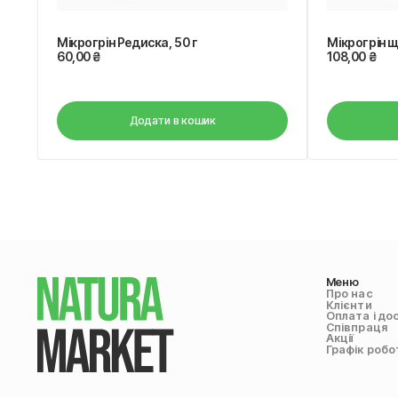
Мікрогрін щ
Мікрогрін Редиска, 50 г
60,00
₴
108,00
₴
Додати в кошик
Меню
Про нас
Клієнти
Оплата і до
Співпраця
Акції
Графік робо