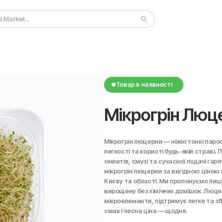
Товар в наявності
Мікрогрін Люце
Мікрогрін люцерни — ніжні тонкі пар
легкості та користі будь-якій страві. Пі
омлетів, смузі та сучасної подачі гар
мікрогрін люцерни за вигідною ціною
Києву та області. Ми пропонуємо лише
вирощену без хімічних домішок. Люце
мікроелементи, підтримує легке та з
смак і чесна ціна — щодня.