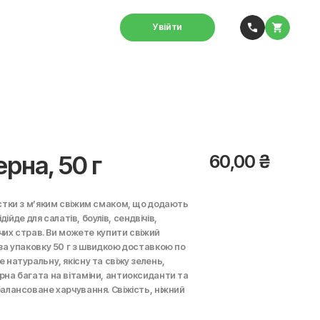
Увійти
рна, 50 г
60,00
₴
остки з м’яким свіжим смаком, що додають
дійде для салатів, боулів, сендвічів,
ячих страв. Ви можете купити свіжий
 за упаковку 50 г з швидкою доставкою по
 натуральну, якісну та свіжу зелень,
рна багата на вітаміни, антиоксиданти та
балансоване харчування. Свіжість, ніжний