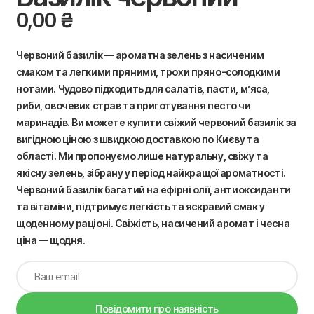
0,00
₴
Червоний базилік — ароматна зелень з насиченим
смаком та легкими пряними, трохи пряно-солодкими
нотами. Чудово підходить для салатів, пасти, м’яса,
риби, овочевих страв та приготування песто чи
маринадів. Ви можете купити свіжий червоний базилік за
вигідною ціною з швидкою доставкою по Києву та
області. Ми пропонуємо лише натуральну, свіжу та
якісну зелень, зібрану у період найкращої ароматності.
Червоний базилік багатий на ефірні олії, антиоксиданти
та вітаміни, підтримує легкість та яскравий смак у
щоденному раціоні. Свіжість, насичений аромат і чесна
ціна — щодня.
Повідомити про наявність