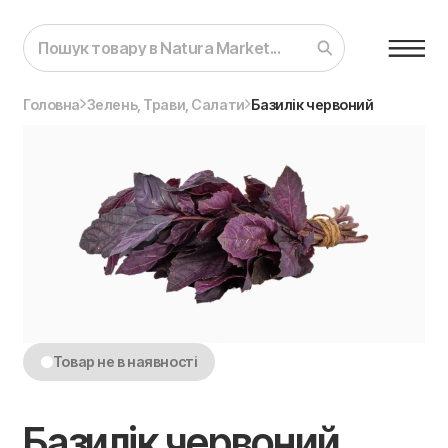
Головна
Зелень, Трави, Салати
Базилік червоний
Товар не в наявності
Базилік червоний