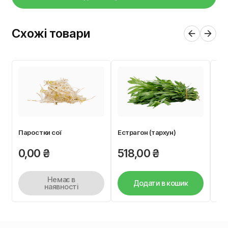
Схожі товари
Паростки сої
Естрагон (тархун)
Циб
0,00
₴
518,00
₴
3
Немає в
Додати в кошик
наявності