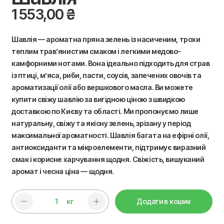
1 553,00
₴
Шавлія — ароматна пряна зелень із насиченим, трохи
теплим трав’янистим смаком і легкими медово-
камфорними нотами. Вона ідеально підходить для страв
із птиці, м’яса, риби, пасти, соусів, запечених овочів та
ароматизації олії або вершкового масла. Ви можете
купити свіжу шавлію за вигідною ціною з швидкою
доставкою по Києву та області. Ми пропонуємо лише
натуральну, свіжу та якісну зелень, зрізану у період
максимальної ароматності. Шавлія багата на ефірні олії,
антиоксиданти та мікроелементи, підтримує виразний
смак і корисне харчування щодня. Свіжість, вишуканий
аромат і чесна ціна — щодня.
кг
Додати в кошик