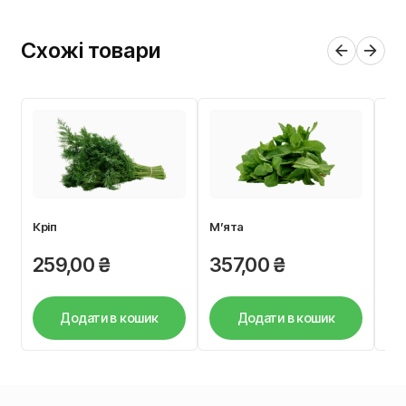
Схожі товари
Кріп
М’ята
Мік
259,00
₴
357,00
₴
6
Додати в кошик
Додати в кошик