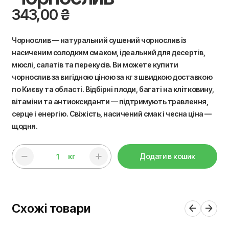
343,00
₴
Чорнослив — натуральний сушений чорнослив із
насиченим солодким смаком, ідеальний для десертів,
мюслі, салатів та перекусів. Ви можете купити
чорнослив за вигідною ціною за кг з швидкою доставкою
по Києву та області. Відбірні плоди, багаті на клітковину,
вітаміни та антиоксиданти — підтримують травлення,
серце і енергію. Свіжість, насичений смак і чесна ціна —
щодня.
кг
Додати в кошик
Схожі товари