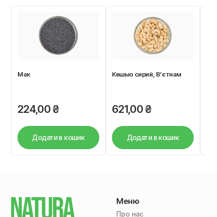
Мак
Кешью сирий, В’єтнам
Кук
Nut
224,00
₴
621,00
₴
3
Додати в кошик
Додати в кошик
Меню
Про нас