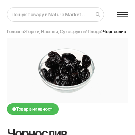
Головна
Горіхи, Насіння, Сухофрукти
Плоди
Чорнослив
Товар в наявності
Чорнослив