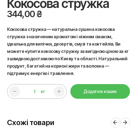
Кокосова стружка
344,00
₴
Кокосова стружка — натуральна сушена кокосова
стружка з насиченим ароматом і ніжним смаком,
ідеальна для випічки, десертів, смузі та коктейлів. Ви
можете купити кокосову стружку за вигідною ціною за кг
з швидкою доставкою по Києву та області. Натуральний
продукт, багатий на корисні жири та волокна —
підтримує енергію і травлення.
кг
Додати в кошик
Схожі товари