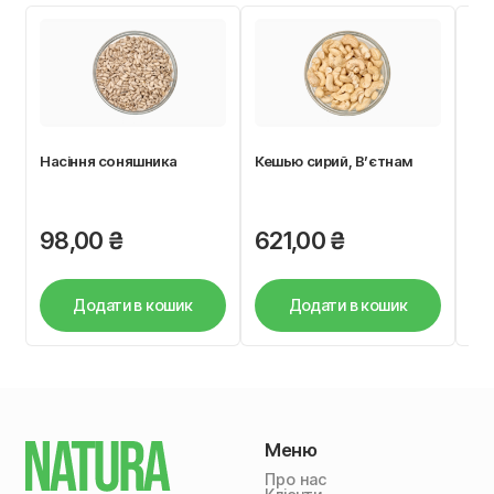
Насіння соняшника
Кешью сирий, В’єтнам
Кук
Nut
98,00
₴
621,00
₴
3
Додати в кошик
Додати в кошик
Меню
Про нас