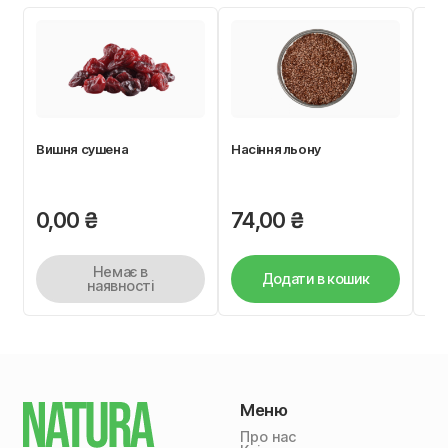
Вишня сушена
Насіння льону
Ма
0,00
₴
74,00
₴
2
Немає в
Додати в кошик
наявності
Меню
Про нас