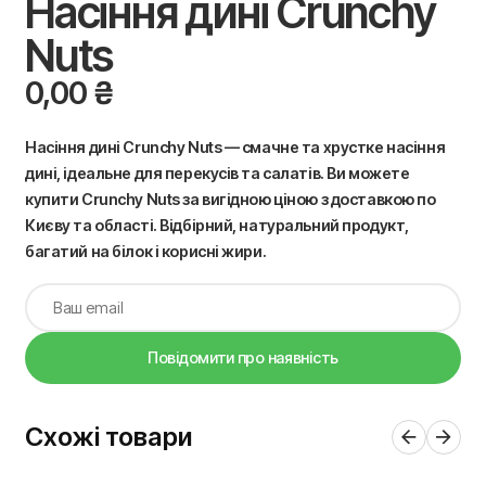
Насіння дині Crunchy
Nuts
0,00
₴
Насіння дині Crunchy Nuts — смачне та хрустке насіння
дині, ідеальне для перекусів та салатів. Ви можете
купити Crunchy Nuts за вигідною ціною з доставкою по
Києву та області. Відбірний, натуральний продукт,
багатий на білок і корисні жири.
Повідомити про наявність
Схожі товари