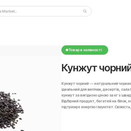
Товар в наявності
Кунжут чорни
Кунжут чорний — натуральний чорний
ідеальний для випічки, десертів, сала
кунжут за вигідною ціною за кг з шви
Відбірний продукт, багатий на білок,
підтримує енергію і імунітет. Свіжість