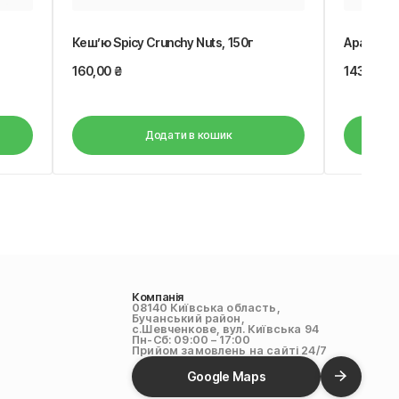
Кеш’ю Spicy Crunchy Nuts, 150г
Арахіс н
160,00
₴
143,00
₴
Додати в кошик
Компанія
08140 Київська область,
Бучанський район,
с.Шевченкове, вул. Київська 94
Пн-Сб: 09:00 – 17:00
Прийом замовлень на сайті 24/7
Google Maps