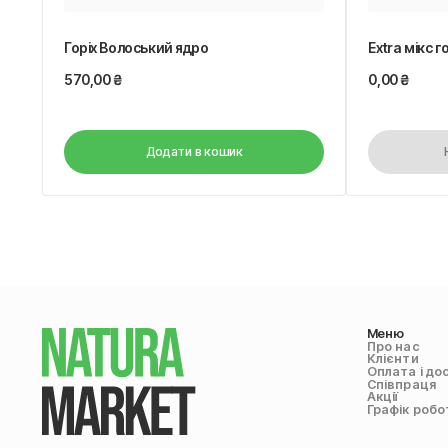
Горіх Волоський ядро
Extra мікс г
570,00
₴
0,00
₴
Додати в кошик
Меню
Про нас
Клієнти
Оплата і до
Співпраця
Акції
Графік робо