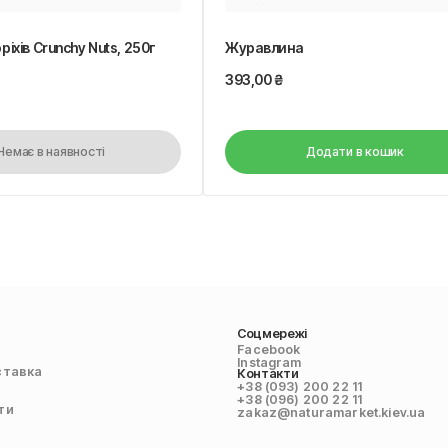
оріхів Crunchy Nuts, 250г
Журавлина
393,00
₴
Немає в наявності
Додати в кошик
Соцмережі
Facebook
Instagram
ставка
Контакти
+38 (093) 200 22 11
+38 (096) 200 22 11
ти
zakaz@naturamarket.kiev.ua