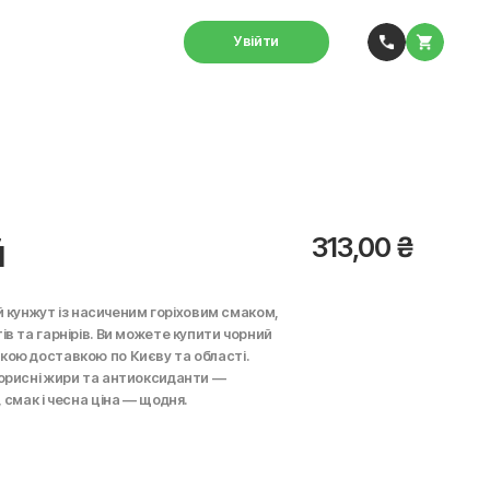
Увійти
й
313,00
₴
 кунжут із насиченим горіховим смаком,
тів та гарнірів. Ви можете купити чорний
дкою доставкою по Києву та області.
 корисні жири та антиоксиданти —
, смак і чесна ціна — щодня.