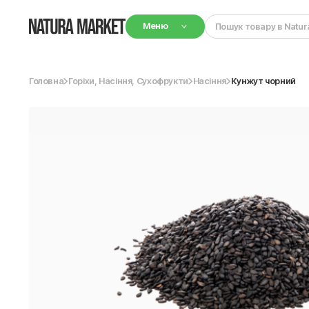
Меню
Головна
Горіхи, Насіння, Сухофрукти
Насіння
Кунжут чорний