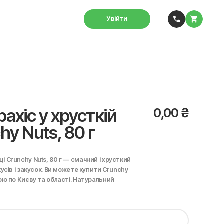
Увійти
хіс у хрусткій
0,00
₴
y Nuts, 80 г
і Crunchy Nuts, 80 г — смачний і хрусткий
кусів і закусок. Ви можете купити Crunchy
кою по Києву та області. Натуральний