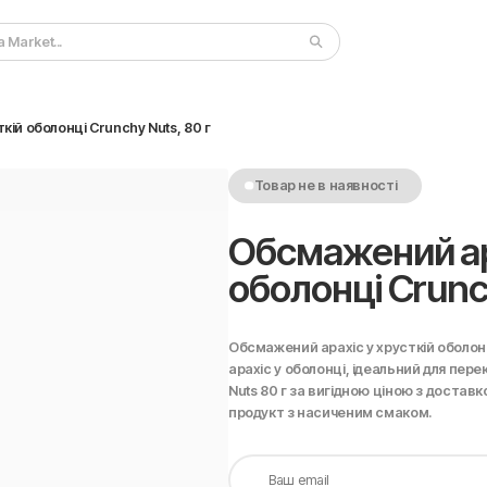
ій оболонці Crunchy Nuts, 80 г
Товар не в наявності
Обсмажений ара
оболонці Crunch
Обсмажений арахіс у хрусткій оболонц
арахіс у оболонці, ідеальний для пере
Nuts 80 г за вигідною ціною з достав
продукт з насиченим смаком.