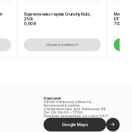
0г
Supreme мікс горіхів Crunchy Nuts,
Мигдаль
250г
EXTRA
0,00
₴
703,00
₴
Немає в наявності
Компанія
08140 Київська область,
Бучанський район,
с.Шевченкове, вул. Київська 94
Пн-Сб: 09:00 – 17:00
Прийом замовлень на сайті 24/7
Google Maps