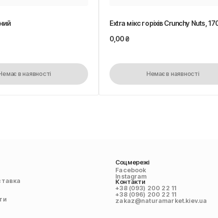
ний
Extra мікс горіхів Crunchy Nuts, 17
0,00
₴
Немає в наявності
Немає в наявності
Соцмережі
Facebook
Instagram
ставка
Контакти
+38 (093) 200 22 11
+38 (096) 200 22 11
ти
zakaz@naturamarket.kiev.ua