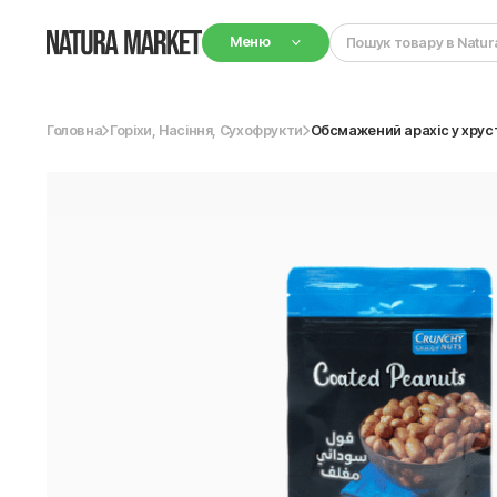
Меню
Головна
Горіхи, Насіння, Сухофрукти
Обсмажений арахіс у хрустк