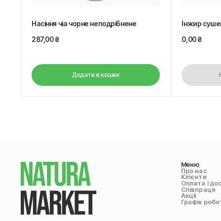
Насіння чіа чорне неподрібнене
Інжир суше
287,00
₴
0,00
₴
Додати в кошик
Меню
Про нас
Клієнти
Оплата і до
Співпраця
Акції
Графік робо