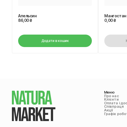
Апельсин
Мангостан
86,00
₴
0,00
₴
Додати в кошик
Меню
Про нас
Клієнти
Оплата і до
Співпраця
Акції
Графік робо