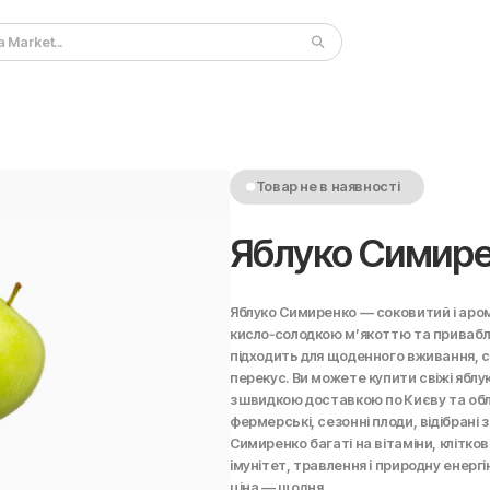
Товар не в наявності
Яблуко Симир
Яблуко Симиренко — соковитий і аро
кисло‑солодкою м’якоттю та привабл
підходить для щоденного вживання, с
перекус. Ви можете купити свіжі яблу
з швидкою доставкою по Києву та обл
фермерські, сезонні плоди, відібрані 
Симиренко багаті на вітаміни, клітк
імунітет, травлення і природну енергі
ціна — щодня.