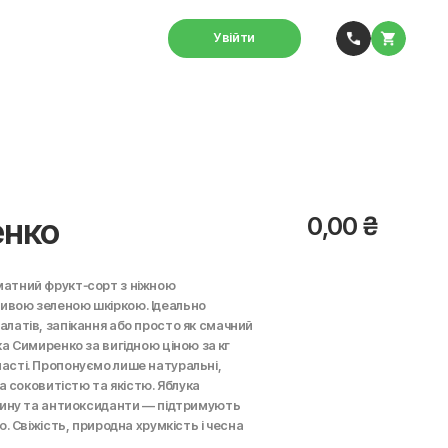
Увійти
енко
0,00
₴
матний фрукт‑сорт з ніжною
ивою зеленою шкіркою. Ідеально
алатів, запікання або просто як смачний
ка Симиренко за вигідною ціною за кг
асті. Пропонуємо лише натуральні,
за соковитістю та якістю. Яблука
овину та антиоксиданти — підтримують
ю. Свіжість, природна хрумкість і чесна