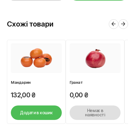
Схожі товари
Мандарин
Гранат
Ків
132,00
₴
0,00
₴
4
Немає в
Додати в кошик
наявності