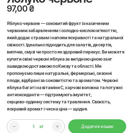
97,00
₴
Яблуко червоне — соковитий фрукт із насиченим
червоним забарвленням і солодко‑кислою м’якоттю,
який додає стравам і напоям яскравості та натуральної
свіжості. Ідеально підходить для салатів, десертів,
випічки, смузі чи просто як здоровий перекус. Ви можете
купити свіжі червоні яблука за вигідною ціною за кг
з швидкою доставкою по Києву та області. Ми
пропонуємо лише натуральні, фермерські, сезонні
плоди, відібрані за соковитістю та ароматом. Червоні
яблука багаті на вітаміни C, харчові волокна та потужні
антиоксиданти — підтримують імунітет,
серцево‑судинну систему та травлення. Свіжість,
яскравий аромат і чесна ціна — щодня.
кг
Додати в кошик