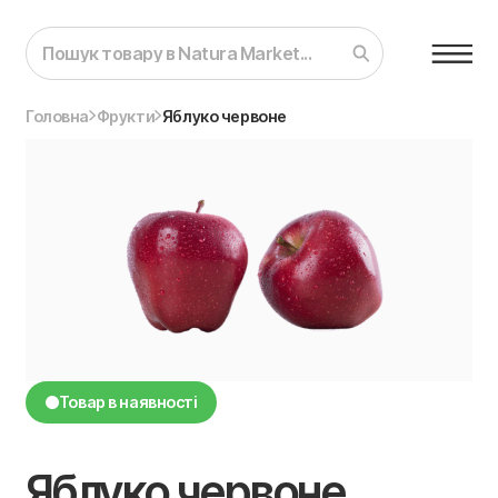
Головна
Фрукти
Яблуко червоне
Товар в наявності
Яблуко червоне