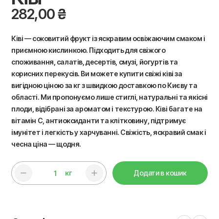
282,00
₴
Ківі — соковитий фрукт із яскравим освіжаючим смаком і
приємною кислинкою. Підходить для свіжого
споживання, салатів, десертів, смузі, йогуртів та
корисних перекусів. Ви можете купити свіжі ківі за
вигідною ціною за кг з швидкою доставкою по Києву та
області. Ми пропонуємо лише стиглі, натуральні та якісні
плоди, відібрані за ароматом і текстурою. Ківі багате на
вітамін C, антиоксиданти та клітковину, підтримує
імунітет і легкість у харчуванні. Свіжість, яскравий смак і
чесна ціна — щодня.
кг
Додати в кошик