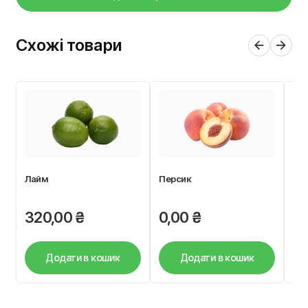
Схожі товари
Лайм
Персик
Сл
320,00
₴
0,00
₴
6
Додати в кошик
Додати в кошик