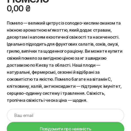
0,00
₴
Помело — великий цитрус із солодко-кислим смаком та
ніжною ароматною м’якоттю, який додає стравам,
десертам і напоям екзотичної свіжості та насиченості.
Ідеально підходить для фруктових салатів, соків, смузі,
грилю, випічки та щоденного раціону. Ви можете купити
свіжий помело за вигідною ціною за кг з швидкою
доставкою по Києву та області. Наші плоди —
натуральні, фермерські, сезонні й відібрані за
соковитістю та якістю. Помело багате на вітамін C,
клітковину, калій, антиоксиданти — підтримує імунітет,
серцево‑судинну систему і травлення. Свіжість,
тропічна свіжість і чесна ціна — щодня.
Повідомити про наявність