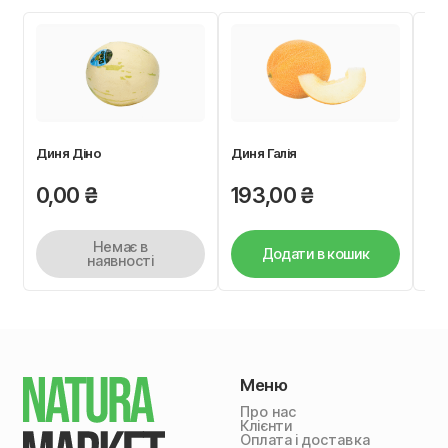
Диня Діно
Диня Галія
Че
0,00
₴
193,00
₴
0
Немає в
Додати в кошик
наявності
Меню
Про нас
Клієнти
Оплата і доставка