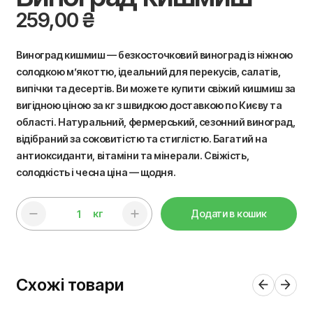
259,00
₴
Виноград кишмиш — безкосточковий виноград із ніжною
солодкою м’якоттю, ідеальний для перекусів, салатів,
випічки та десертів. Ви можете купити свіжий кишмиш за
вигідною ціною за кг з швидкою доставкою по Києву та
області. Натуральний, фермерський, сезонний виноград,
відібраний за соковитістю та стиглістю. Багатий на
антиоксиданти, вітаміни та мінерали. Свіжість,
солодкість і чесна ціна — щодня.
кг
Додати в кошик
Схожі товари