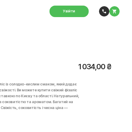
Увійти
1 034,00
₴
ліс із солодко-кислим смаком, який додає
свіжості. Ви можете купити свіжий фізаліс
ставкою по Києву та області. Натуральний,
а соковитістю та ароматом. Багатий на
Свіжість, соковитість і чесна ціна —