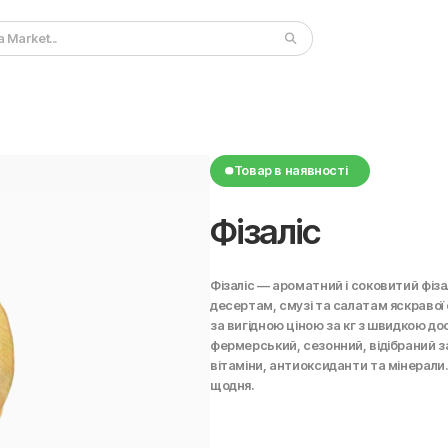
Товар в наявності
Фізаліс
Фізаліс — ароматний і соковитий фіза
десертам, смузі та салатам яскравої 
за вигідною ціною за кг з швидкою до
фермерський, сезонний, відібраний з
вітаміни, антиоксиданти та мінерали. 
щодня.