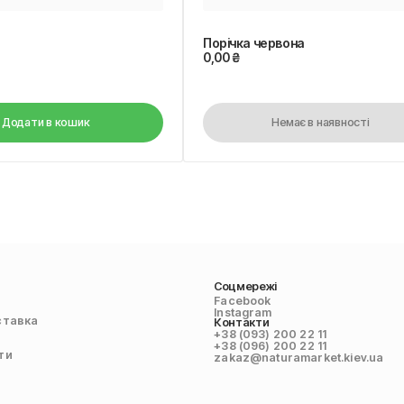
Порічка червона
0,00
₴
Додати в кошик
Немає в наявності
Соцмережі
Facebook
Instagram
ставка
Контакти
+38 (093) 200 22 11
+38 (096) 200 22 11
ти
zakaz@naturamarket.kiev.ua