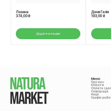
Лохина
Диня Галія
374,00
₴
193,00
₴
Додати в кошик
Меню
Про нас
Клієнти
Оплата і до
Співпраця
Акції
Графік робо