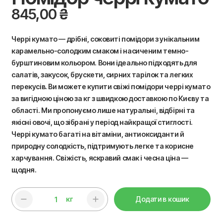
845,00
₴
Черрі кумато — дрібні, соковиті помідори з унікальним
карамельно-солодким смаком і насиченим темно-
бурштиновим кольором. Вони ідеально підходять для
салатів, закусок, брускети, сирних тарілок та легких
перекусів. Ви можете купити свіжі помідори черрі кумато
за вигідною ціною за кг з швидкою доставкою по Києву та
області. Ми пропонуємо лише натуральні, відбірні та
якісні овочі, що зібрані у період найкращої стиглості.
Черрі кумато багаті на вітаміни, антиоксиданти й
природну солодкість, підтримують легке та корисне
харчування. Свіжість, яскравий смак і чесна ціна —
щодня.
кг
Додати в кошик