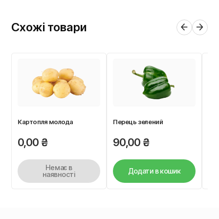
Схожі товари
Картопля молода
Перець зелений
Кур
0,00
₴
90,00
₴
0
Немає в
Додати в кошик
наявності