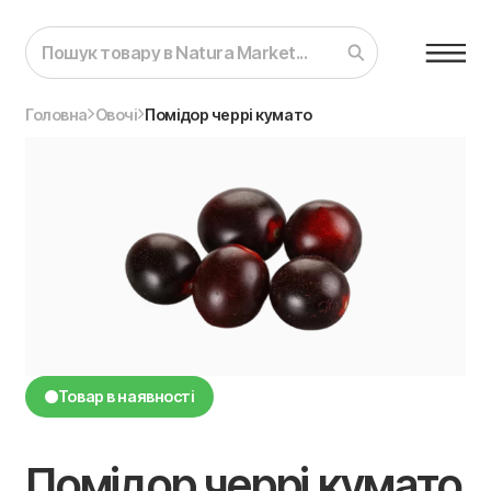
Головна
Овочі
Помідор черрі кумато
Товар в наявності
Помідор черрі кумато