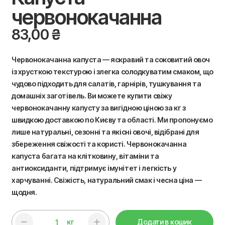
червонокачанна
83,00
₴
Червонокачанна капуста — яскравий та соковитий овоч
із хрусткою текстурою і злегка солодкуватим смаком, що
чудово підходить для салатів, гарнірів, тушкування та
домашніх заготівель. Ви можете купити свіжу
червонокачанну капусту за вигідною ціною за кг з
швидкою доставкою по Києву та області. Ми пропонуємо
лише натуральні, сезонні та якісні овочі, відібрані для
збереження свіжості та користі. Червонокачанна
капуста багата на клітковину, вітаміни та
антиоксиданти, підтримує імунітет і легкість у
харчуванні. Свіжість, натуральний смак і чесна ціна —
щодня.
кг
Додати в кошик