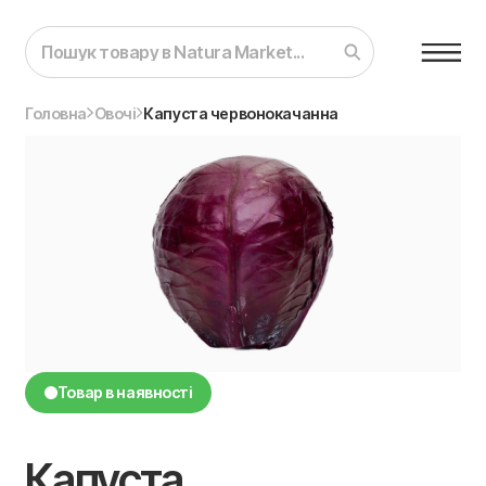
Головна
Овочі
Капуста червонокачанна
Товар в наявності
Капуста