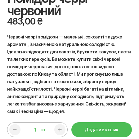
червоний
483,00
₴
Червоні черрі помідори — маленькі, соковиті та дуже
ароматні, із насиченою натуральною солодкістю.
Ідеально підходять для салатів, брускети, закусок, пасти
та легких перекусів. Ви можете купити свіжі червоні
помідори черрі за вигідною ціною за кг з швидкою
доставкою по Києву та області. Ми пропонуємо лише
натуральні, відбірні та якісні овочі, зібрані у період
найкращої стиглості. Червоні черрі багаті на вітаміни,
антиоксиданти та природну солодкість, підтримують
легке та збалансоване харчування. Свіжість, яскравий
смак і чесна ціна — щодня.
кг
Додати в кошик