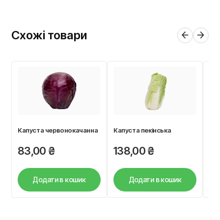
Схожі товари
Капуста червонокачанна
Капуста пекінська
Кап
83,00
₴
138,00
₴
7
Додати в кошик
Додати в кошик