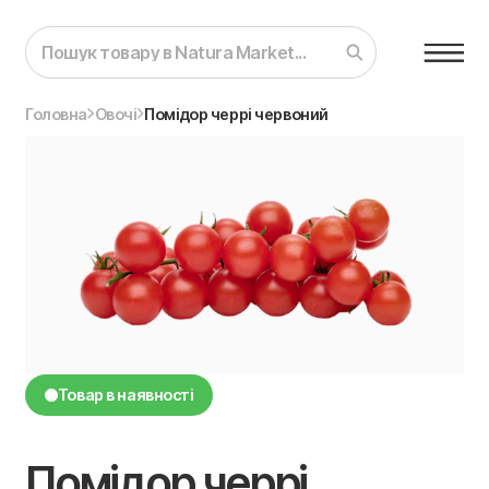
Головна
Овочі
Помідор черрі червоний
Товар в наявності
Помідор черрі