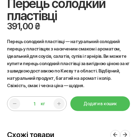
Перець солодкий
пластівці
391,00
₴
Перець солодкий пластівці — натуральний солодкий
перець у пластівцях з насиченим смаком і ароматом,
ідеальний для соусів, салатів, супів і гарнірів. Ви можете
купити перець солодкий пластівці за вигідною ціною за кг
з швидкою доставкою по Києву та області. Відбірний,
натуральний продукт, багатий на аромат і колір.
Свіжість, смак і чесна ціна — щодня.
кг
Додати в кошик
Схожі товари