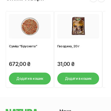
Суміш “Брускета”
Гвоздика, 20 г
Кор
672,00
₴
31,00
₴
6
Додати в кошик
Додати в кошик
Меню