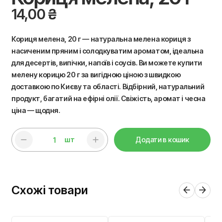
14,00
₴
Кориця мелена, 20 г — натуральна мелена кориця з
насиченим пряним і солодкуватим ароматом, ідеальна
для десертів, випічки, напоїв і соусів. Ви можете купити
мелену корицю 20 г за вигідною ціною з швидкою
доставкою по Києву та області. Відбірний, натуральний
продукт, багатий на ефірні олії. Свіжість, аромат і чесна
ціна — щодня.
шт
Додати в кошик
Схожі товари