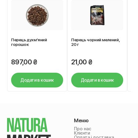
Перець духм’яний
Перець чорний мелений,
Ко
горошок
20 г
897,00
₴
21,00
₴
6
Додати в кошик
Додати в кошик
Меню
Про нас
Клієнти
Оплата і доставка