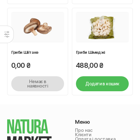
Гриби Шіїтаке
Гриби Шімеджі
0,00
₴
488,00
₴
Немає в
Додати в кошик
наявності
Меню
Про нас
Клієнти
Оплата і доставка