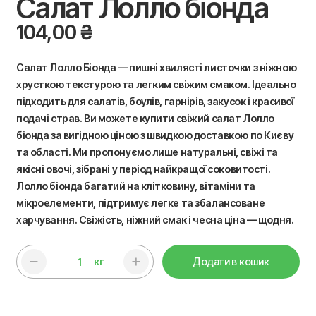
Салат Лолло біонда
104,00
₴
Салат Лолло Біонда — пишні хвилясті листочки з ніжною
хрусткою текстурою та легким свіжим смаком. Ідеально
підходить для салатів, боулів, гарнірів, закусок і красивої
подачі страв. Ви можете купити свіжий салат Лолло
біонда за вигідною ціною з швидкою доставкою по Києву
та області. Ми пропонуємо лише натуральні, свіжі та
якісні овочі, зібрані у період найкращої соковитості.
Лолло біонда багатий на клітковину, вітаміни та
мікроелементи, підтримує легке та збалансоване
харчування. Свіжість, ніжний смак і чесна ціна — щодня.
кг
Додати в кошик