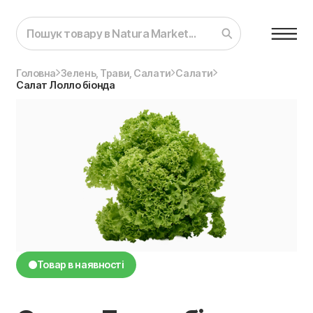
Головна
Зелень, Трави, Салати
Салати
Салат Лолло біонда
Товар в наявності