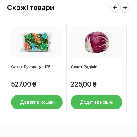
Схожі товари
Салат Рукола, уп 125 г
Салат Радічіо
Спа
527,00
₴
225,00
₴
0
Додати в кошик
Додати в кошик