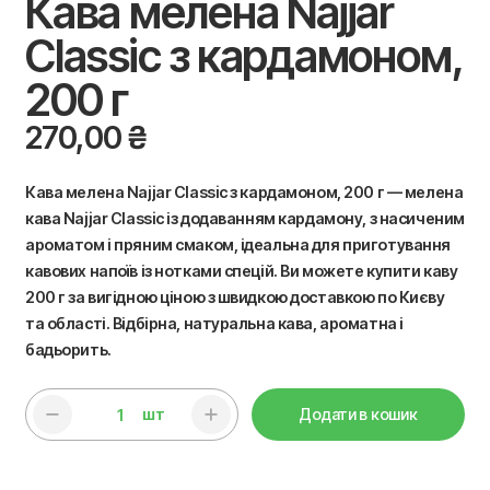
Кава мелена Najjar
Classic з кардамоном,
200 г
270,00
₴
Кава мелена Najjar Classic з кардамоном, 200 г — мелена
кава Najjar Classic із додаванням кардамону, з насиченим
ароматом і пряним смаком, ідеальна для приготування
кавових напоїв із нотками спецій. Ви можете купити каву
200 г за вигідною ціною з швидкою доставкою по Києву
та області. Відбірна, натуральна кава, ароматна і
бадьорить.
шт
Додати в кошик