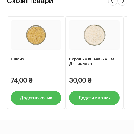
Схожі товари
Пшоно
Борошно пшеничне ТМ
Со
Дніпромлин
74,00
₴
30,00
₴
7
Додати в кошик
Додати в кошик